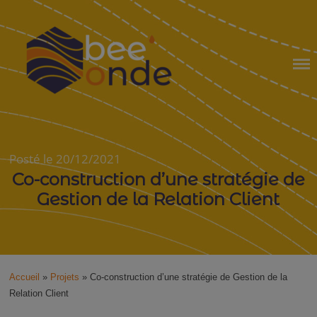
Skip
to
content
BEE'ONDE
Posté le 20/12/2021
Co-construction d’une stratégie de
Gestion de la Relation Client
Accueil
»
Projets
»
Co-construction d’une stratégie de Gestion de la
Relation Client