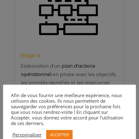
Etape 4
Élaboration d’un
plan d’actions
opérationnel
en phase avec les objectifs,
les priorités identifiés et les ressources
disponibles.
Afin de vous fournir une meilleure expérience, nous
utilisons des cookies. Ils nous permettent de
sauvegarder vos préférences pour la prochaine fois
Une méthode agile et itérative, privilégiant les petits
que vous nous rendrez-visite ! En cliquant sur
pas.
Accepter, vous donnez votre accord pour l'utilisation
de ces derniers.
Notre approche est également basée sur le lean
startup qui se caractérise par la rapidité de mise en
Personnaliser
ACCEPTER