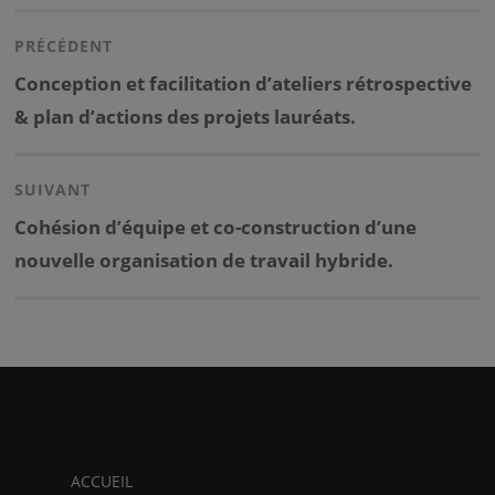
Navigation
de
PRÉCÉDENT
l’article
Previous
Conception et facilitation d’ateliers rétrospective
post:
& plan d’actions des projets lauréats.
SUIVANT
Next
Cohésion d’équipe et co-construction d’une
post:
nouvelle organisation de travail hybride.
ACCUEIL