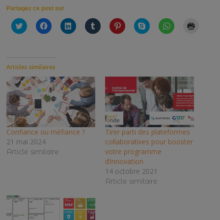
Partagez ce post sur
C
C
C
C
C
C
C
C
l
l
l
l
l
l
l
l
i
i
i
i
i
i
i
i
q
q
q
q
q
q
q
q
u
u
u
u
u
u
u
u
e
e
e
e
e
e
e
e
z
z
z
z
z
z
z
r
Articles similaires
p
p
p
p
p
p
p
p
o
o
o
o
o
o
o
o
u
u
u
u
u
u
u
u
r
r
r
r
r
r
r
r
p
p
p
p
p
p
p
i
a
a
a
a
a
a
a
m
r
r
r
r
r
r
r
p
t
t
t
t
t
t
t
r
a
a
a
a
a
a
a
i
g
g
g
g
g
g
g
m
Confiance ou méfiance ?
Tirer parti des plateformes
e
e
e
e
e
e
e
e
r
r
r
r
r
r
r
r
21 mai 2024
collaboratives pour booster
s
s
s
s
s
s
s
(
votre programme
Article similaire
u
u
u
u
u
u
u
o
r
r
r
r
r
r
r
u
d’innovation
T
F
L
T
P
S
W
v
14 octobre 2021
w
a
i
u
i
k
h
r
i
c
n
m
n
y
a
e
Article similaire
t
e
k
b
t
p
t
d
t
b
e
l
e
e
s
a
e
o
d
r
r
(
A
n
r
o
I
(
e
o
p
s
(
k
n
o
s
u
p
u
o
(
(
u
t
v
(
n