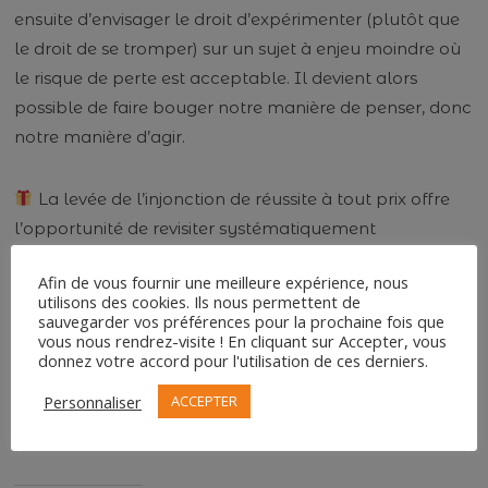
ensuite d’envisager le droit d’expérimenter (plutôt que
le droit de se tromper) sur un sujet à enjeu moindre où
le risque de perte est acceptable. Il devient alors
possible de faire bouger notre manière de penser, donc
notre manière d’agir.
La levée de l’injonction de réussite à tout prix offre
l’opportunité de revisiter systématiquement
l’expérience pour apprendre et ajuster, en mode pas à
Afin de vous fournir une meilleure expérience, nous
pas. Il reste alors à créer les conditions pour que ce soit
utilisons des cookies. Ils nous permettent de
possible, pour que chacun, dirigeants, managers et
sauvegarder vos préférences pour la prochaine fois que
vous nous rendrez-visite ! En cliquant sur Accepter, vous
collaborateurs, puissent librement parler de ce qu’ils
donnez votre accord pour l'utilisation de ces derniers.
ont appris justement en se trompant.
Personnaliser
ACCEPTER
Le sujet résonne pour vous aussi ? Parlons-en