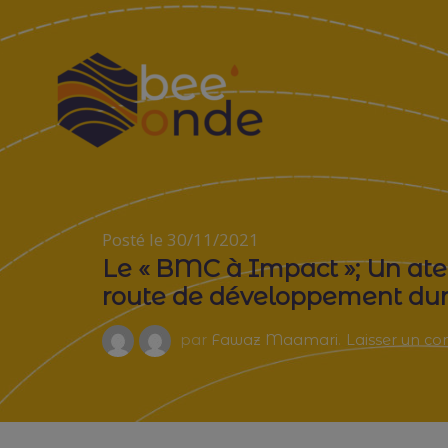
Skip
to
content
BEE'ONDE
CATALYSEUR DE TRANSFORMATION MANAGÉRIALE, D’INNOVATION
Posté le 30/11/2021
Le « BMC à Impact »; Un ateli
route de développement dur
par
Fawaz Maamari
.
Laisser un c