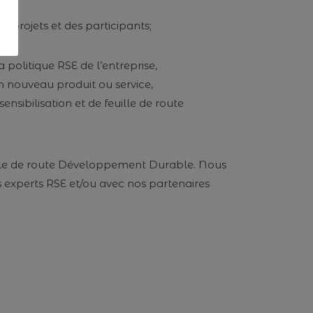
 projets et des participants;
 politique RSE de l’entreprise,
 un nouveau produit ou service,
ensibilisation et de feuille de route
uille de route Développement Durable. Nous
os experts RSE et/ou avec nos partenaires