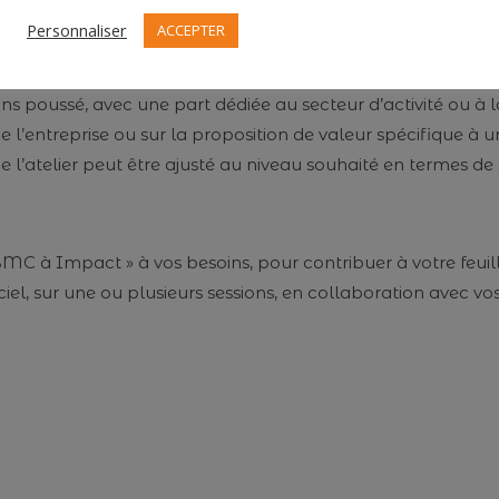
Personnaliser
ACCEPTER
ontexte et au niveau de maturité Développement Durable des
s poussé, avec une part dédiée au secteur d’activité ou à la
 de l’entreprise ou sur la proposition de valeur spécifique à
de l’atelier peut être ajusté au niveau souhaité en termes de s
 BMC à Impact » à vos besoins, pour contribuer à votre fe
nciel, sur une ou plusieurs sessions, en collaboration avec v