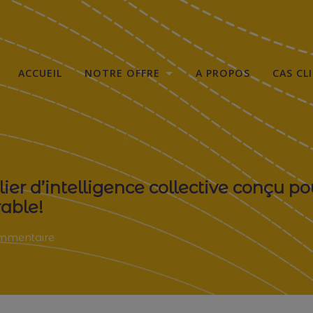
ACCUEIL
NOTRE OFFRE
A PROPOS
CAS CL
 ET D’INTELLIGENCE COLLECTIVE
er d’intelligence collective conçu pour
able!
sur
ommentaire
Le
« BMC
à
Impact »;