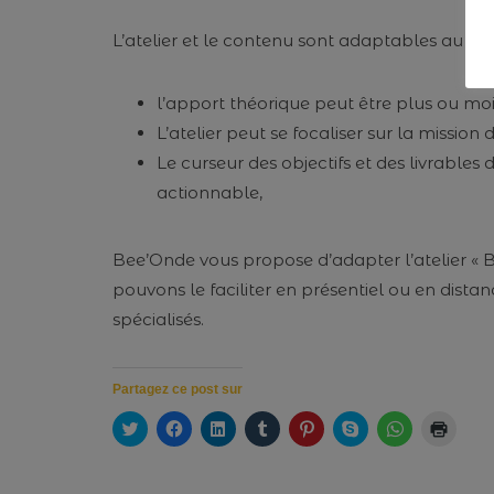
L’atelier et le contenu sont adaptables au c
l’apport théorique peut être plus ou moin
L’atelier peut se focaliser sur la mission
Le curseur des objectifs et des livrables 
actionnable,
Bee’Onde vous propose d’adapter l’atelier «
pouvons le faciliter en présentiel ou en dista
spécialisés.
Partagez ce post sur
C
C
C
C
C
C
C
C
l
l
l
l
l
l
l
l
i
i
i
i
i
i
i
i
q
q
q
q
q
q
q
q
u
u
u
u
u
u
u
u