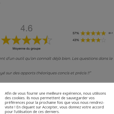
.
nt d’un outil qu’on connaît déjà bien. Les questions dans le 
é sur des apports théoriques concis et précis !!”
e stratégie RSE
Afin de vous fournir une meilleure expérience, nous utilisons
s encouragent à intégrer cet atelier à notre offre d’accompa
des cookies. Ils nous permettent de sauvegarder vos
sensibiliser et engager les collaborateurs pour co-construir
préférences pour la prochaine fois que vous nous rendrez-
visite ! En cliquant sur Accepter, vous donnez votre accord
pour l'utilisation de ces derniers.