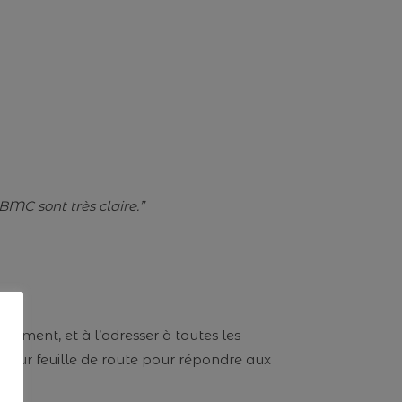
BMC sont très claire.”
gnement, et à l’adresser à toutes les
e leur feuille de route pour répondre aux