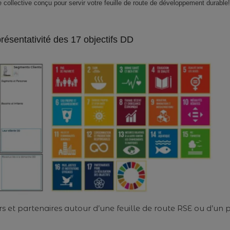
e collective conçu pour servir votre feuille de route de développement durable!
Un
atelier
d’intelligence
eprésentativité des 17 objectifs DD
collective
conçu
pour
servir
votre
feuille
de
route
de
développement
durable!
s et partenaires autour d’une feuille de route RSE ou d’un