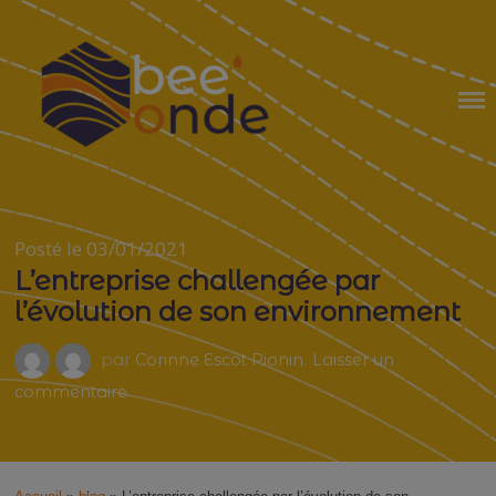
Skip
to
content
BEE'ONDE
Posté le 03/01/2021
L’entreprise challengée par
l’évolution de son environnement
par
Corinne Escot Pionin
.
Laisser un
sur
commentaire
L’entreprise
challengée
par