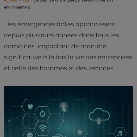
Accueil
»
blog
»
L’entreprise challengée par l’évolution de son
l’évolution
environnement
de
son
Des émergences fortes apparaissent
environnement
depuis plusieurs années dans tous les
domaines, impactant de manière
significative à la fois la vie des entreprises
et celle des hommes et des femmes.