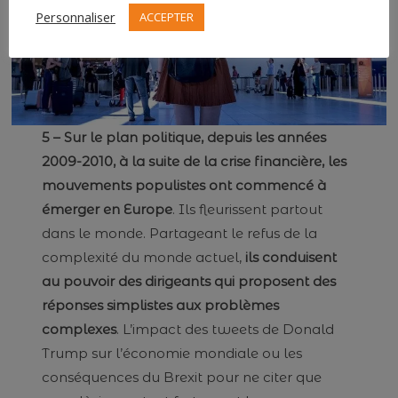
Personnaliser
ACCEPTER
5 – Sur le plan politique, depuis les années
2009-2010, à la suite de la crise financière, les
mouvements populistes ont commencé à
émerger en Europe
. Ils fleurissent partout
dans le monde. Partageant le refus de la
complexité du monde actuel,
ils conduisent
au pouvoir des dirigeants qui proposent des
réponses simplistes aux problèmes
complexes
. L’impact des tweets de Donald
Trump sur l’économie mondiale ou les
conséquences du Brexit pour ne citer que