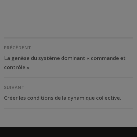
Navigation
de
PRÉCÉDENT
l’article
Previous
La genèse du système dominant « commande et
post:
contrôle »
SUIVANT
Next
Créer les conditions de la dynamique collective.
post: