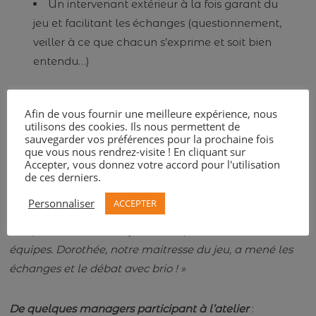
Un intervenant extérieur à la fois garant du
jeu et facilitant les échanges (questionnement,
veiller à ce que chacun s’exprime et soit bien
entendu…)
Afin de vous fournir une meilleure expérience, nous
Le feedback du client :
utilisons des cookies. Ils nous permettent de
sauvegarder vos préférences pour la prochaine fois
que vous nous rendrez-visite ! En cliquant sur
Commanditaire : Philippe Maillard, Directeur de l’usine
Accepter, vous donnez votre accord pour l'utilisation
Carte Noire
:
de ces derniers.
Personnaliser
ACCEPTER
« Atelier très efficace et parfaitement adapté à la
compréhension de l’enjeu de coopération dans une/des
équipes. Dorothée, notre maitresse du jeu, a mené les
échanges et le débat avec brio ! »
De quelques managers participant à l’atelier
: