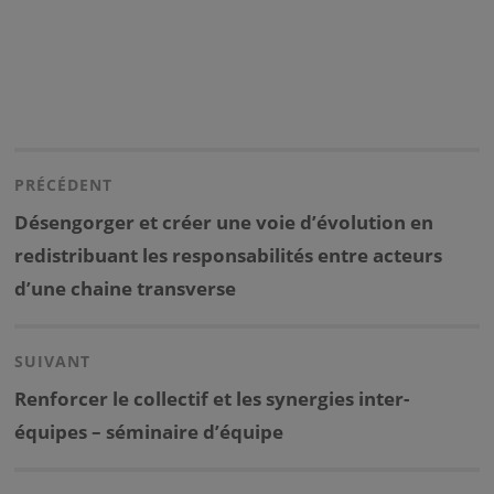
Navigation
de
PRÉCÉDENT
l’article
Previous
Désengorger et créer une voie d’évolution en
post:
redistribuant les responsabilités entre acteurs
d’une chaine transverse
SUIVANT
Next
Renforcer le collectif et les synergies inter-
post:
équipes – séminaire d’équipe