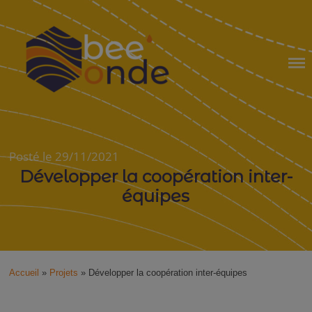
Skip
to
content
BEE'ONDE
Posté le 29/11/2021
Développer la coopération inter-
équipes
Accueil
»
Projets
»
Développer la coopération inter-équipes