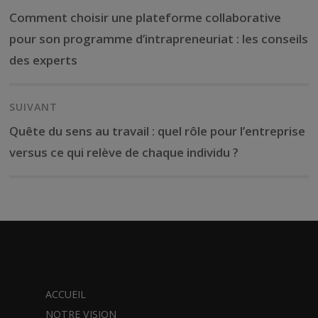
l’article
Previous
Comment choisir une plateforme collaborative
post:
pour son programme d’intrapreneuriat : les conseils
des experts
SUIVANT
Next
Quête du sens au travail : quel rôle pour l’entreprise
post:
versus ce qui relève de chaque individu ?
ACCUEIL
NOTRE VISION