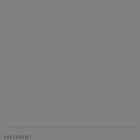
)
Navigation
de
PRÉCÉDENT