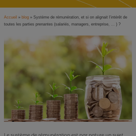
de
rémunération,
Accueil
»
blog
»
Système de rémunération, et si on alignait l’intérêt de
et
toutes les parties prenantes (salariés, managers, entreprise, … ) ?
si
on
alignait
l’intérêt
de
toutes
les
parties
prenantes
(salariés,
managers,
entreprise,
…
)
?
Le système de rémunération est par nature un sujet