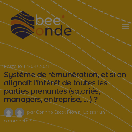
Skip
to
content
BEE'ONDE
Posté le 14/04/2021
Système de rémunération, et si on
alignait l’intérêt de toutes les
parties prenantes (salariés,
managers, entreprise, … ) ?
par
Corinne Escot Pionin
.
Laisser un
sur
commentaire
Système